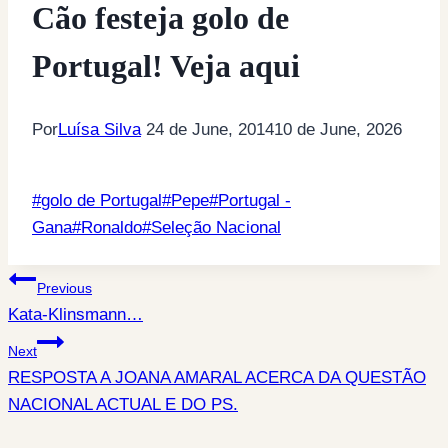
Cão festeja golo de
Portugal! Veja aqui
Por
Luísa Silva
24 de June, 2014
10 de June, 2026
Post
#
golo de Portugal
#
Pepe
#
Portugal -
Tags:
Gana
#
Ronaldo
#
Seleção Nacional
Post
Previous
Kata-Klinsmann…
navigation
Next
RESPOSTA A JOANA AMARAL ACERCA DA QUESTÃO
NACIONAL ACTUAL E DO PS.