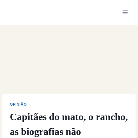
Skip
to
content
OPINIÃO
Capitães do mato, o rancho,
as biografias não