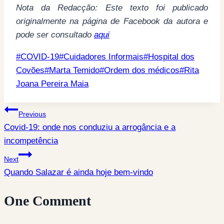
Nota da Redacção: Este texto foi publicado
originalmente na página de Facebook da autora e
pode ser consultado
aqui
Post
#
COVID-19
#
Cuidadores Informais
#
Hospital dos
Tags:
Covões
#
Marta Temido
#
Ordem dos médicos
#
Rita
Joana Pereira Maia
Post
Previous
Covid-19: onde nos conduziu a arrogância e a
navigation
incompetência
Next
Quando Salazar é ainda hoje bem-vindo
One Comment