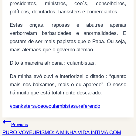
presidentes, ministros, ceo´s, conselheiros,
políticos, deputados, banksters e comerciantes.
Estas onças, raposas e abutres apenas
verborreiam barbaridades e anormalidades. E
gostam de ser mais papistas que o Papa. Ou seja,
mais alemães que o governo alemão.
Dito à maneira africana : culambistas.
Da minha avó ouvi e interiorizei o ditado : “quanto
mais nos baixamos, mais o cu aparece”. O nosso
há muito que está totalmente descarado.
Post
#
banksters
#
ceo
#
culambistas
#
referendo
Tags:
Post
Previous
PURO VOYEURISMO: A MINHA VIDA ÍNTIMA COM