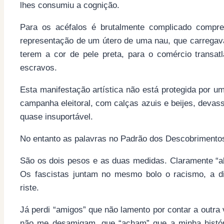
lhes consumiu a cognição.
Para os acéfalos é brutalmente complicado compre
representação de um útero de uma nau, que carregav
terem a cor de pele preta, para o comércio transat
escravos.
Esta manifestação artística não está protegida por um
campanha eleitoral, com calças azuis e beijes, devass
quase insuportável.
No entanto as palavras no Padrão dos Descobrimento
São os dois pesos e as duas medidas. Claramente “al
Os fascistas juntam no mesmo bolo o racismo, a d
riste.
Já perdi “amigos” que não lamento por contar a outr
não me desamigam, que “acham” que a minha histór