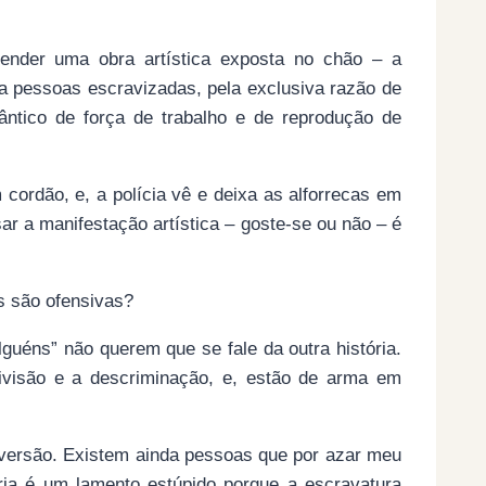
ender uma obra artística exposta no chão – a
a pessoas escravizadas, pela exclusiva razão de
lântico de força de trabalho e de reprodução de
 cordão, e, a polícia vê e deixa as alforrecas em
ar a manifestação artística – goste-se ou não – é
s são ofensivas?
guéns” não querem que se fale da outra história.
ivisão e a descriminação, e, estão de arma em
a versão. Existem ainda pessoas que por azar meu
ia é um lamento estúpido porque a escravatura