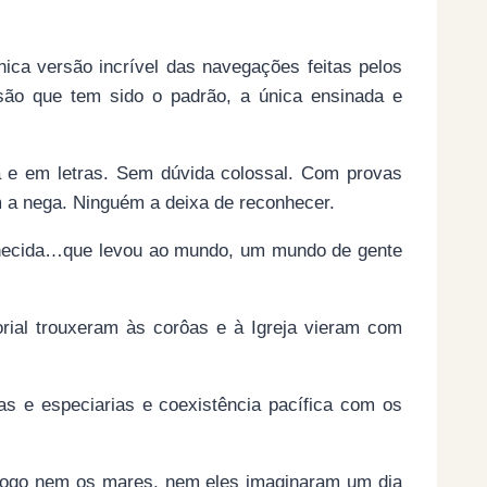
ca versão incrível das navegações feitas pelos
são que tem sido o padrão, a única ensinada e
a e em letras. Sem dúvida colossal. Com provas
m a nega. Ninguém a deixa de reconhecer.
nhecida…que levou ao mundo, um mundo de gente
orial trouxeram às corôas e à Igreja vieram com
as e especiarias e coexistência pacífica com os
ogo nem os mares, nem eles imaginaram um dia