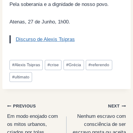
Pela soberania e a dignidade de nosso povo.
Atenas, 27 de Junho, 1h00.
Discurso de Alexis Tsipras
Post
#
Alexis Tsipras
#
crise
#
Grécia
#
referendo
Tags:
#
ultimato
Post
PREVIOUS
NEXT
Em modo enojado com
Nenhum escravo com
navigation
os mitos urbanos,
consciência de ser
criados por tolas
escravo gosta ou aceita