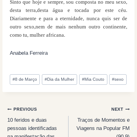
Sinto que hoje e sempre, sou composta no meu sexo,
desta terra,desta água e tocada por este céu.
Diariamente e para a eternidade, nunca quis ser de
outro sexo,nem de mais nenhum outro continente,
como tu, mulher africana.
Anabela Ferreira
Post
#
8 de Março
#
Dia da Mulher
#
Mia Couto
#
sexo
Tags:
Post
PREVIOUS
NEXT
10 feridos e duas
Traços de Momentos e
navigation
pessoas identificadas
Viagens na Popular FM
na manifestação das
(90.9)