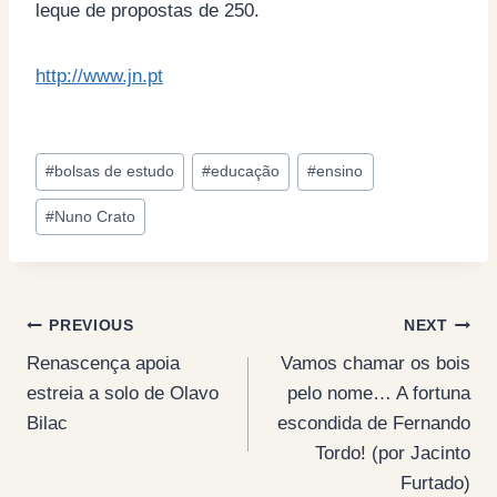
leque de propostas de 250.
http://www.jn.pt
Post
#
bolsas de estudo
#
educação
#
ensino
Tags:
#
Nuno Crato
Post
PREVIOUS
NEXT
Renascença apoia
Vamos chamar os bois
navigation
estreia a solo de Olavo
pelo nome… A fortuna
Bilac
escondida de Fernando
Tordo! (por Jacinto
Furtado)