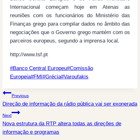
Internacional começam hoje em Atenas as
reuniões com os funcionários do Ministério das
Finanças grego para compilar dados no âmbito das
negociações que o Governo grego mantém com os
parceiros europeus, segundo a imprensa local.
http://www.tsf.pt
Post
#
Banco Central Europeu
#
Comissão
Tags:
Europeia
#
FMI
#
Grécia
#
Varoufakis
Post
Previous
Direção de informação da rádio pública vai ser exonerada
navigation
Next
Nova estrutura da RTP altera todas as direções de
informação e programas