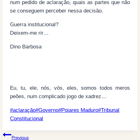
num pedido de aclaração, quais as partes que não
se conseguem perceber nessa decisão.
Guerra institucional?
Deixem-me rir…
Dino Barbosa
Eu, tu, ele, nós, vós, eles, somos todos meros
peões, num complicado jogo de xadrez…
Post
#
aclaração
#
Governo
#
Poiares Maduro
#
Tribunal
Tags:
Constitucional
Post
Previous