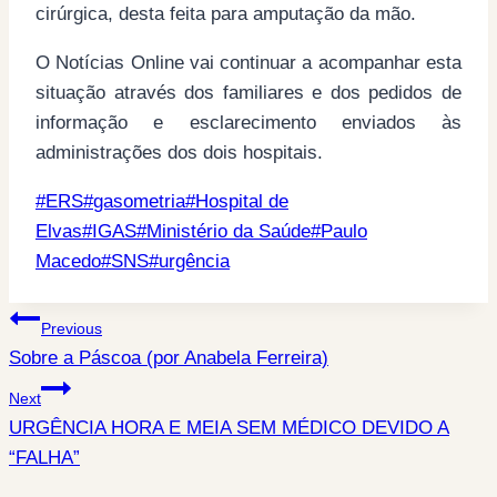
cirúrgica, desta feita para amputação da mão.
O Notícias Online vai continuar a acompanhar esta
situação através dos familiares e dos pedidos de
informação e esclarecimento enviados às
administrações dos dois hospitais.
Post
#
ERS
#
gasometria
#
Hospital de
Tags:
Elvas
#
IGAS
#
Ministério da Saúde
#
Paulo
Macedo
#
SNS
#
urgência
Post
Previous
Sobre a Páscoa (por Anabela Ferreira)
navigation
Next
URGÊNCIA HORA E MEIA SEM MÉDICO DEVIDO A
“FALHA”