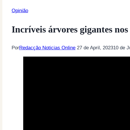
Opinião
Incríveis árvores gigantes n
Por
Redacção Noticias Online
27 de April, 2023
10 de J