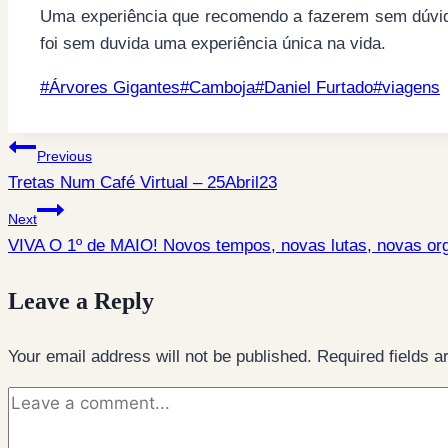
Uma experiência que recomendo a fazerem sem dúvida
foi sem duvida uma experiência única na vida.
Post
#
Árvores Gigantes
#
Camboja
#
Daniel Furtado
#
viagens
Tags:
Post
Previous
Tretas Num Café Virtual – 25Abril23
navigation
Next
VIVA O 1º de MAIO! Novos tempos, novas lutas, novas or
Leave a Reply
Your email address will not be published.
Required fields 