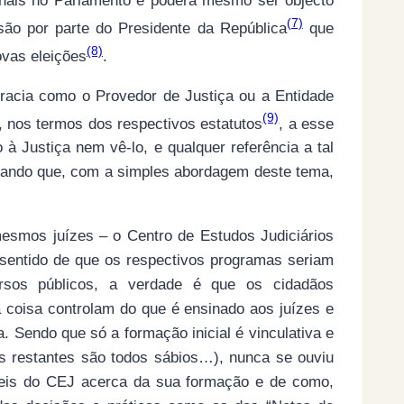
zenais no Parlamento e poderá mesmo ser objecto
(7)
o por parte do Presidente da República
que
(8)
ovas eleições
.
cracia como o Provedor de Justiça ou a Entidade
(9)
, nos termos dos respectivos estatutos
, a esse
 à Justiça nem vê-lo, e qualquer referência a tal
ocando que, com a simples abordagem deste tema,
mesmos juízes – o Centro de Estudos Judiciários
 sentido de que os respectivos programas seriam
ursos públicos, a verdade é que os cidadãos
coisa controlam do que é ensinado aos juízes e
. Sendo que só a formação inicial é vinculativa e
(os restantes são todos sábios…), nunca se ouviu
áveis do CEJ acerca da sua formação e de como,