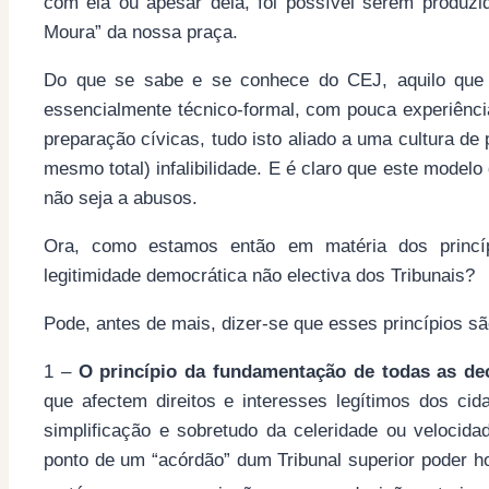
com ela ou apesar dela, foi possível serem produz
Moura” da nossa praça.
Do que se sabe e se conhece do CEJ, aquilo que 
essencialmente técnico-formal, com pouca experiênc
preparação cívicas, tudo isto aliado a uma cultura de 
mesmo total) infalibilidade. E é claro que este model
não seja a abusos.
Ora, como estamos então em matéria dos princí
legitimidade democrática não electiva dos Tribunais?
Pode, antes de mais, dizer-se que esses princípios s
1 –
O princípio da fundamentação de todas as dec
que afectem direitos e interesses legítimos dos ci
simplificação e sobretudo da celeridade ou velocida
ponto de um “acórdão” dum Tribunal superior poder h