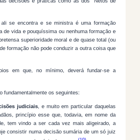
idas decisões e práticas como as dos “Netos de
ali se encontra e se ministra é uma formação
ia de vida e pouquíssima ou nenhuma formação e
pretensa superioridade moral e de quase total (ou
o de formação não pode conduzir a outra coisa que
pios em que, no mínimo, deverá fundar-se a
ão fundamentalmente os seguintes:
isões judiciais
, e muito em particular daquelas
dadãos, princípio esse que, todavia, em nome da
de, tem vindo a ser cada vez mais aligeirado, a
oje consistir numa decisão sumária de um só juiz
(10)