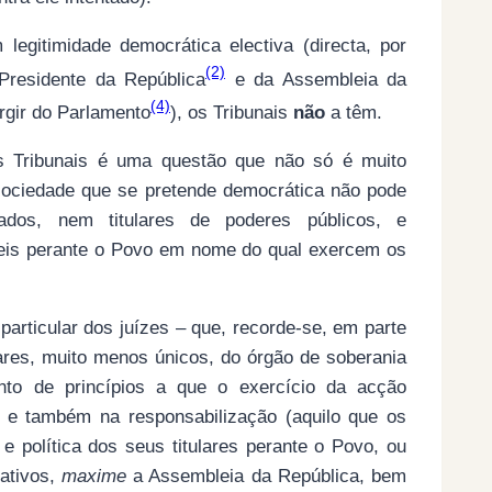
egitimidade democrática electiva (directa, por
(2)
 Presidente da República
e da Assembleia da
(4)
rgir do Parlamento
), os Tribunais
não
a têm.
os Tribunais é uma questão que não só é muito
sociedade que se pretende democrática não pode
lados, nem titulares de poderes públicos, e
veis perante o Povo em nome do qual exercem os
particular dos juízes – que, recorde-se, em parte
ares, muito menos únicos, do órgão de soberania
to de princípios a que o exercício da acção
o, e também na responsabilização (aquilo que os
 e política dos seus titulares perante o Povo, ou
tativos,
maxime
a Assembleia da República, bem