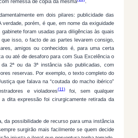
r com remessa de cópia da mesma
.
damentalmente em dois pilares: publicidade das
 A verdade, porém, é que, em nome da exiguidade
 gabinete foram usadas para diligências às quais
 que isso, o facto de as partes levarem consigo,
iliares, amigos ou conhecidos é, para uma certa
ança ou até de desaforo para com Sua Excelência o
 da 2ª ou da 3ª instância são publicadas, com
ores reservas. Por exemplo, o texto completo do
Justiça que falava na “coutada do macho ibérico”
(11)
stradores e violadores
foi, sem qualquer
a dita expressão foi cirurgicamente retirada da
, da possibilidade de recurso para uma instância
 sempre surgirão mais facilmente se quem decide
são injusta e ilegal que porventura tenha tomado.