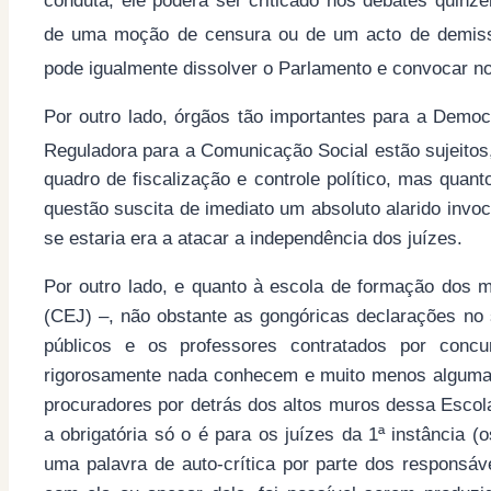
conduta, ele poderá ser criticado nos debates quin
de uma moção de censura ou de um acto de demissã
pode igualmente dissolver o Parlamento e convocar n
Por outro lado, órgãos tão importantes para a Demo
Reguladora para a Comunicação Social estão sujeitos
quadro de fiscalização e controle político, mas quanto
questão suscita de imediato um absoluto alarido inv
se estaria era a atacar a independência dos juízes.
Por outro lado, e quanto à escola de formação dos 
(CEJ) –, não obstante as gongóricas declarações no
públicos e os professores contratados por conc
rigorosamente nada conhecem e muito menos alguma 
procuradores por detrás dos altos muros dessa Escola
a obrigatória só o é para os juízes da 1ª instância 
uma palavra de auto-crítica por parte dos respons