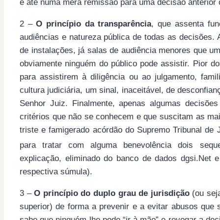
e até numa mera remissão para uma decisão anterio
2 –
O princípio da transparência
, que assenta fun
audiências e natureza pública de todas as decisões.
de instalações, já salas de audiência menores que um
obviamente ninguém do público pode assistir. Pior do
para assistirem à diligência ou ao julgamento, fam
cultura judiciária, um sinal, inaceitável, de desconfi
Senhor Juiz. Finalmente, apenas algumas decisões
critérios que não se conhecem e que suscitam as mai
triste e famigerado acórdão do Supremo Tribunal de 
para tratar com alguma benevolência dois seque
explicação, eliminado do banco de dados dgsi.Net e 
respectiva súmula).
3 –
O princípio do duplo grau de jurisdição
(ou seja
superior) de forma a prevenir e a evitar abusos que
sabe que ninguém lhe pode “ir à mão” e revogar a deci