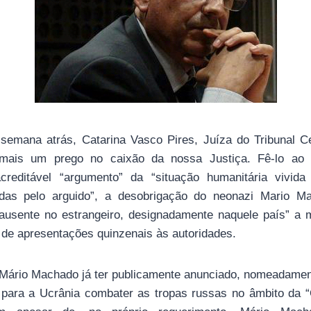
emana atrás, Catarina Vasco Pires, Juíza do Tribunal Ce
 mais um prego no caixão da nossa Justiça. Fê-lo ao 
acreditável “argumento” da “situação humanitária vivid
cadas pelo arguido”, a desobrigação do neonazi Mario M
 ausente no estrangeiro, designadamente naquele país” a
a de apresentações quinzenais às autoridades.
e Mário Machado já ter publicamente anunciado, nomeadamen
a para a Ucrânia combater as tropas russas no âmbito da 