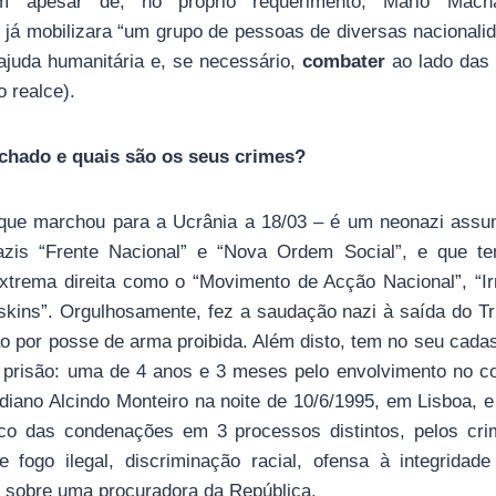
m apesar de, no próprio requerimento, Mário Mach
 já mobilizara “um grupo de pessoas de diversas nacionalid
ajuda humanitária e, se necessário,
combater
ao lado das 
o realce).
hado e quais são os seus crimes?
que marchou para a Ucrânia a 18/03 – é um neonazi assum
zis “Frente Nacional” e “Nova Ordem Social”, e que te
xtrema direita como o “Movimento de Acção Nacional”, “I
kins”. Orgulhosamente, fez a saudação nazi à saída do Tr
ão por posse de arma proibida. Além disto, tem no seu cada
prisão: uma de 4 anos e 3 meses pelo envolvimento no c
iano Alcindo Monteiro na noite de 10/6/1995, em Lisboa, e
ico das condenações em 3 processos distintos, pelos cr
fogo ilegal, discriminação racial, ofensa à integridade f
 sobre uma procuradora da República.