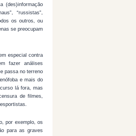
a (des)informação
us”, “russistas”,
todos os outros, ou
penas se preocupam
em especial contra
em fazer análises
e passa no terreno
xenófoba e mais do
curso lá fora, mas
censura de filmes,
esportistas.
o, por exemplo, os
ão para as graves