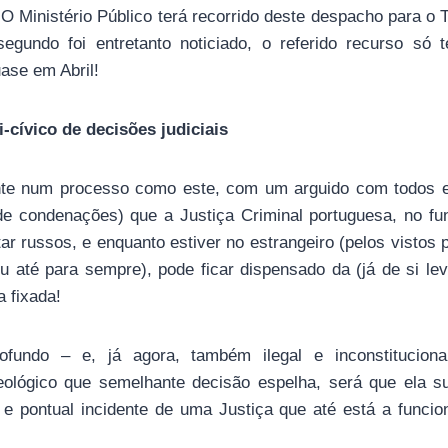
 O Ministério Público terá recorrido deste despacho para o 
egundo foi entretanto noticiado, o referido recurso só 
uase em Abril!
-cívico de decisões judiciais
nte num processo como este, com um arguido com todos e
e condenações) que a Justiça Criminal portuguesa, no fu
ar russos, e enquanto estiver no estrangeiro (pelos vistos 
ou até para sempre), pode ficar dispensado da (já de si le
a fixada!
fundo – e, já agora, também ilegal e inconstitucion
eológico que semelhante decisão espelha, será que ela s
 e pontual incidente de uma Justiça que até está a funci