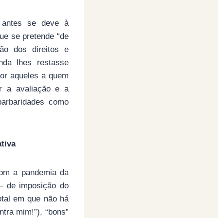
 antes se deve à
ue se pretende “de
ão dos direitos e
nda lhes restasse
por aqueles a quem
r a avaliação e a
barbaridades como
tiva
 com a pandemia da
– de imposição do
otal em que não há
ntra mim!”), “bons”