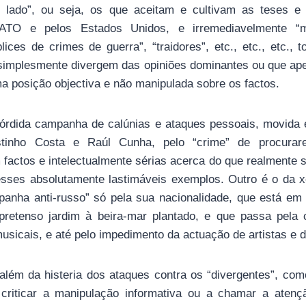
 lado”, ou seja, os que aceitam e cultivam as teses e 
ATO e pelos Estados Unidos, e irremediavelmente “ma
plices de crimes de guerra”, “traidores”, etc., etc., etc., 
 simplesmente divergem das opiniões dominantes ou que a
a posição objectiva e não manipulada sobre os factos.
órdida campanha de calúnias e ataques pessoais, movida 
tinho Costa e Raúl Cunha, pelo “crime” de procurar
factos e intelectualmente sérias acerca do que realmente s
sses absolutamente lastimáveis exemplos. Outro é o da 
panha anti-russo” só pela sua nacionalidade, que está em 
retenso jardim à beira-mar plantado, e que passa pela 
 musicais, e até pelo impedimento da actuação de artistas e d
 além da histeria dos ataques contra os “divergentes”, com
 criticar a manipulação informativa ou a chamar a atenç