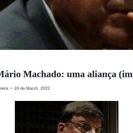
 Mário Machado: uma aliança (im
reira
24 de March, 2022