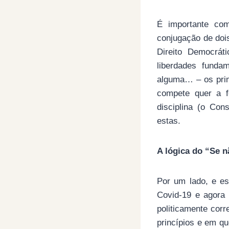
É importante co
conjugação de doi
Direito Democrát
liberdades funda
alguma… – os prim
compete quer a f
disciplina (o Co
estas.
A lógica do “Se n
Por um lado, e es
Covid-19 e agora
politicamente cor
princípios e em qu