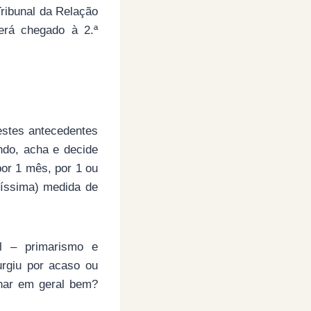
Tribunal da Relação
terá chegado à 2.ª
stes antecedentes
ndo, acha e decide
por 1 mês, por 1 ou
víssima) medida de
al – primarismo e
urgiu por acaso ou
onar em geral bem?