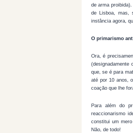
de arma proibida).
de Lisboa, mas, s
instância agora, q
O primarismo anti
Ora, é precisame
(designadamente d
que, se é para mat
até por 10 anos, 
coação que lhe for
Para além do pro
reaccionarismo id
constitui um mero
Não, de todo!