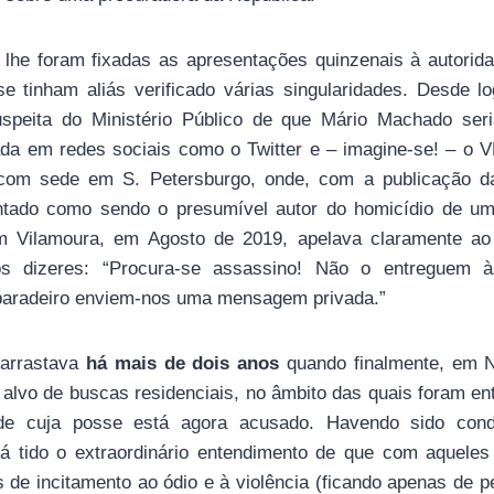
lhe foram fixadas as apresentações quinzenais à autoridad
se tinham aliás verificado várias singularidades. Desde l
uspeita do Ministério Público de que Mário Machado ser
a em redes sociais como o Twitter e – imagine-se! – o 
com sede em S. Petersburgo, onde, com a publicação da
tado como sendo o presumível autor do homicídio de um
em Vilamoura, em Agosto de 2019, apelava claramente ao
ivos dizeres: “Procura-se assassino! Não o entreguem à
paradeiro enviem-nos uma mensagem privada.”
 arrastava
há mais de dois anos
quando finalmente, em 
 alvo de buscas residenciais, no âmbito das quais foram en
de cuja posse está agora acusado. Havendo sido con
erá tido o extraordinário entendimento de que com aqueles
es de incitamento ao ódio e à violência (ficando apenas de 