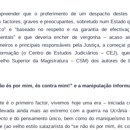
mpreender que o proferimento de um despacho destes
s factores, graves e preocupantes, sobretudo num Estado q
ico” e “baseado no respeito e na garantia de efectivaç
mentais” e que deveria encher de vergonha – acaso ai
eiros e principais responsáveis pela Justiça, a começar 
ormação (o Centro de Estudos Judiciários – CEJ), que
nselho Superior da Magistratura – CSM) dos autores de 
ão és por mim, és contra mim!” e a manipulação informa
te é o primeiro factor, vivemos hoje uma era – iniciada
 levada ainda mais ao extremo com a guerra na Ucrânia 
recto e do pensamento único, bem como do maniqueísmo t
e (ao velho estilo salazarista do “se não és por mim, és co