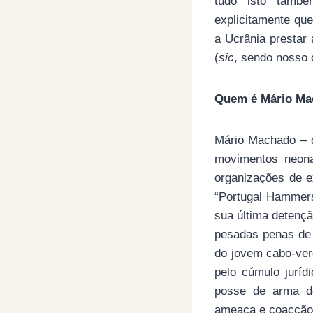
tudo isto també
explicitamente que
a Ucrânia prestar 
(
sic
, sendo nosso 
Quem é Mário Mac
Mário Machado – 
movimentos neona
organizações de e
“Portugal Hammers
sua última detenç
pesadas penas de 
do jovem cabo-verd
pelo cúmulo juríd
posse de arma de 
ameaça e coacção