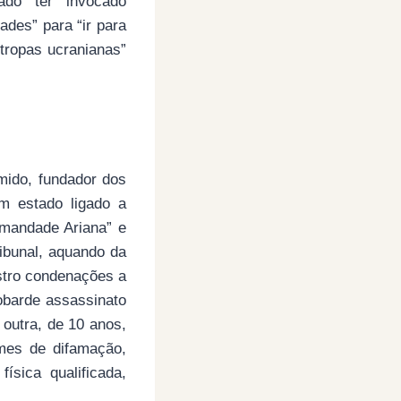
ado ter invocado
ades” para “ir para
tropas ucranianas”
ido, fundador dos
m estado ligado a
rmandade Ariana” e
ibunal, aquando da
stro condenações a
obarde assassinato
 outra, de 10 anos,
imes de difamação,
ísica qualificada,