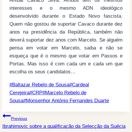
Aníbal Cavaco Silva. Ambos têm os mesmos
interesses e o mesmo ADN ideológico
desenvolvido durante o Estado Novo fascista.
Quem não gostou de suportar Cavaco durante dez
anos na presidência da República, também não
deverá suportar dez anos com Marcelo. Se alguém
pensa em votar em Marcelo, saiba e não se
esqueça que é o mesmo que votar em Passos e
Portas. Mas isso é com cada um e cada um que
escolha os seus candidatos…
Post
#
Baltazar Rebelo de Sousa
#
Cardeal
Tags:
Cerejeira
#
CRP
#
Marcelo Rebelo de
Sousa
#
Monsenhor António Fernandes Duarte
Post
Previous
Ibrahimovic sobre a qualificação da Selecção da Suécia
navigation