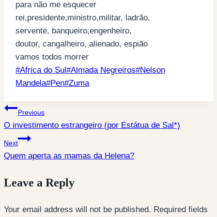
para não me esquecer
rei,presidente,ministro,militar, ladrão,
servente, banqueiro,engenheiro,
doutor, cangalheiro, alienado, espião
vamos todos morrer
Post
#
Africa do Sul
#
Almada Negreiros
#
Nelson
Tags:
Mandela
#
Pen
#
Zuma
Post
Previous
O investimento estrangeiro (por Estátua de Sal*)
navigation
Next
Quem aperta as mamas da Helena?
Leave a Reply
Your email address will not be published.
Required fields