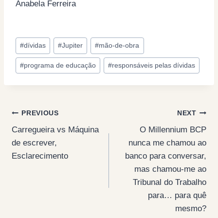
Anabela Ferreira
Post
#
dívidas
#
Jupiter
#
mão-de-obra
Tags:
#
programa de educação
#
responsáveis pelas dívidas
Post
PREVIOUS
NEXT
Carregueira vs Máquina
O Millennium BCP
navigation
de escrever,
nunca me chamou ao
Esclarecimento
banco para conversar,
mas chamou-me ao
Tribunal do Trabalho
para… para quê
mesmo?