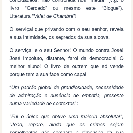
concidadãos, não controlada nos “média” (v.g. o
livro “Cercado” ou mesmo este “Blogue”).
Literatura “
Valet de Chambre
”!
O serviçal que privando com o seu senhor, revela
a sua intimidade, os segredos da sua alcova.
O serviçal e o seu Senhor! O mundo contra José!
José impoluto, distante, farol da democracia! O
melhor aluno! O livro de outrem que só vende
porque tem a sua face como capa!
“
Um padrão global de grandiosidade, necessidade
de admiração e ausência de empatia, presente
numa variedade de contextos
”:
“Fui o único que obtive uma maioria absoluta!”;
“João, repare, ainda que os crimes sejam
semelhantes não compare a dimensão da sua