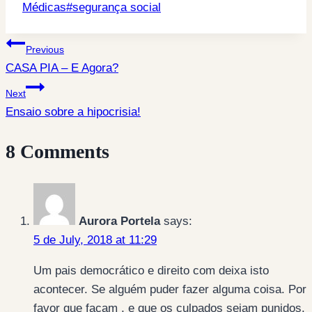
Tags:
Médicas
#
segurança social
Post
Previous
CASA PIA – E Agora?
navigation
Next
Ensaio sobre a hipocrisia!
8 Comments
Aurora Portela
says:
5 de July, 2018 at 11:29
Um pais democrático e direito com deixa isto
acontecer. Se alguém puder fazer alguma coisa. Por
favor que façam , e que os culpados sejam punidos.