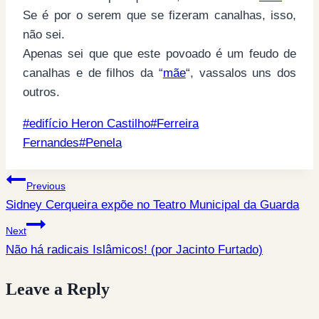
Se é por o serem que se fizeram canalhas, isso,
não sei.
Apenas sei que que este povoado é um feudo de
canalhas e de filhos da “
mãe
“, vassalos uns dos
outros.
Post
#
edifício Heron Castilho
#
Ferreira
Tags:
Fernandes
#
Penela
Post
Previous
Sidney Cerqueira expõe no Teatro Municipal da Guarda
navigation
Next
Não há radicais Islâmicos! (por Jacinto Furtado)
Leave a Reply