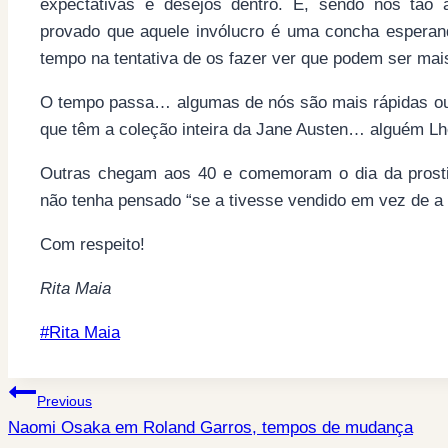
expectativas e desejos dentro. E, sendo nós tão a
provado que aquele invólucro é uma concha espera
tempo na tentativa de os fazer ver que podem ser m
O tempo passa… algumas de nós são mais rápidas out
que têm a coleção inteira da Jane Austen… alguém Lhe
Outras chegam aos 40 e comemoram o dia da prost
não tenha pensado “se a tivesse vendido em vez de a t
Com respeito!
Rita Maia
Post
#
Rita Maia
Tags:
Post
Previous
Naomi Osaka em Roland Garros, tempos de mudança
navigation