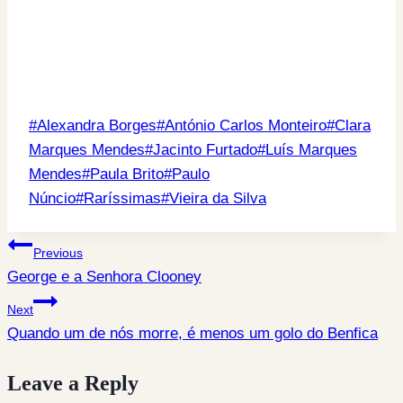
Post
#
Alexandra Borges
#
António Carlos Monteiro
#
Clara
Tags:
Marques Mendes
#
Jacinto Furtado
#
Luís Marques
Mendes
#
Paula Brito
#
Paulo
Núncio
#
Raríssimas
#
Vieira da Silva
Post
Previous
George e a Senhora Clooney
navigation
Next
Quando um de nós morre, é menos um golo do Benfica
Leave a Reply