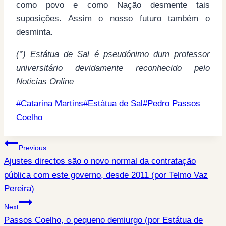
como povo e como Nação desmente tais
suposições. Assim o nosso futuro também o
desminta.
(*) Estátua de Sal é pseudónimo dum professor
universitário devidamente reconhecido pelo
Noticias Online
Post
#
Catarina Martins
#
Estátua de Sal
#
Pedro Passos
Tags:
Coelho
Post
Previous
Ajustes directos são o novo normal da contratação
navigation
pública com este governo, desde 2011 (por Telmo Vaz
Pereira)
Next
Passos Coelho, o pequeno demiurgo (por Estátua de