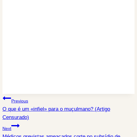
Post
Previous
O que é um «infiel» para o muçulmano? (Artigo
navigation
Censurado)
Next
Médicos grevistas ameaçados corte no subsídio de