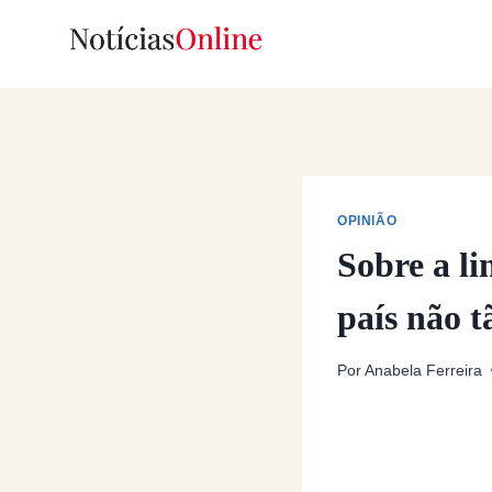
Skip
to
content
OPINIÃO
Sobre a li
país não t
Por
Anabela Ferreira