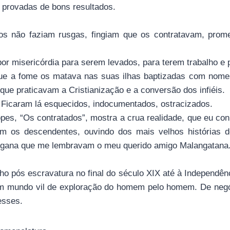
 provadas de bons resultados.
os não faziam rusgas, fingiam que os contratavam, prome
or misericórdia para serem levados, para terem trabalho e 
ue a fome os matava nas suas ilhas baptizadas com nomes
que praticavam a Cristianização e a conversão dos infiéis.
Ficaram lá esquecidos, indocumentados, ostracizados.
opes, “Os contratados”, mostra a crua realidade, que eu co
com os descendentes, ouvindo dos mais velhos histórias 
ngana que me lembravam o meu querido amigo Malangatana
ho pós escravatura no final do século XIX até à Independê
num mundo vil de exploração do homem pelo homem. De negó
esses.