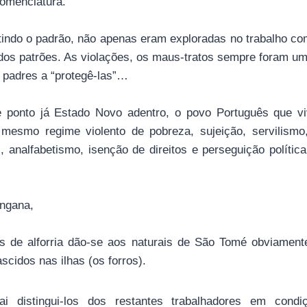
omenclatura.
tindo o padrão, não apenas eram exploradas no trabalho c
dos patrões. As violações, os maus-tratos sempre foram um
padres a “protegê-las”…
 ponto já Estado Novo adentro, o povo Português que viv
 mesmo regime violento de pobreza, sujeição, servilismo, 
, analfabetismo, isenção de direitos e perseguição políti
ingana,
as de alforria dão-se aos naturais de São Tomé obviamen
scidos nas ilhas (os forros).
ai distingui-los dos restantes trabalhadores em cond