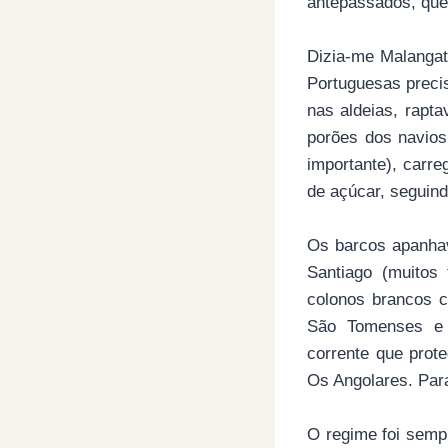
antepassados, que
Dizia-me Malangat
Portuguesas preci
nas aldeias, rapt
porões dos navios
importante), carr
de açúcar, seguin
Os barcos apanha
Santiago (muitos
colonos brancos c
São Tomenses e a
corrente que prot
Os Angolares. Par
O regime foi sempr