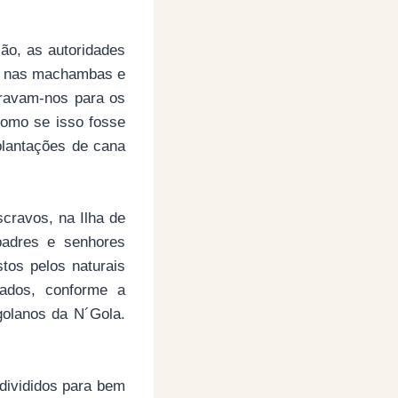
ão, as autoridades
as nas machambas e
iravam-nos para os
como se isso fosse
plantações de cana
ravos, na Ilha de
padres e senhores
tos pelos naturais
zados, conforme a
golanos da N´Gola.
 divididos para bem