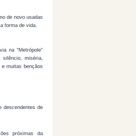
omo de novo usadas
a forma de vida.
ia na “Metrópole”
silêncio, miséria,
ca e muitas bençãos
te descendentes de
ições próximas da