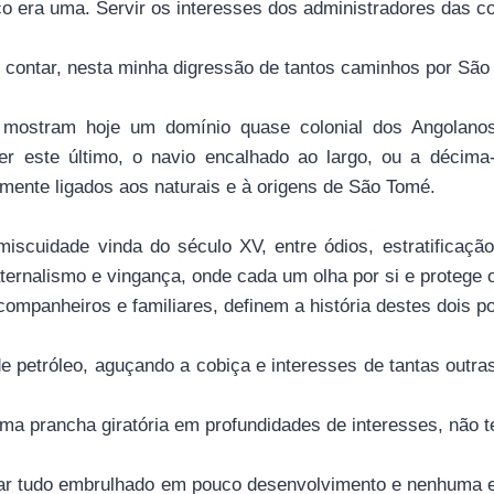
o era uma. Servir os interesses dos administradores das co
r contar, nesta minha digressão de tantos caminhos por São
 mostram hoje um domínio quase colonial dos Angolan
ser este último, o navio encalhado ao largo, ou a décima
amente ligados aos naturais e à origens de São Tomé.
iscuidade vinda do século XV, entre ódios, estratificação 
ternalismo e vingança, onde cada um olha por si e protege 
ompanheiros e familiares, definem a história destes dois p
e petróleo, aguçando a cobiça e interesses de tantas outra
ma prancha giratória em profundidades de interesses, não t
ar tudo embrulhado em pouco desenvolvimento e nenhuma 