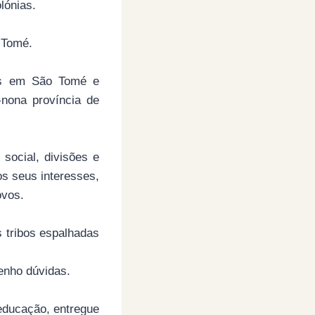
lónias.
 Tomé.
os em São Tomé e
-nona província de
social, divisões e
os seus interesses,
ovos.
s tribos espalhadas
enho dúvidas.
educação, entregue