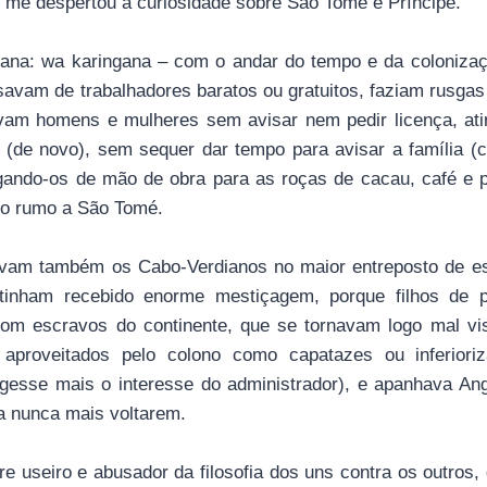
 me despertou a curiosidade sobre São Tomé e Príncipe.
ana: wa karingana – com o andar do tempo e da colonizaç
savam de trabalhadores baratos ou gratuitos, faziam rusg
avam homens e mulheres sem avisar nem pedir licença, at
 (de novo), sem sequer dar tempo para avisar a família (
egando-os de mão de obra para as roças de cacau, café e 
do rumo a São Tomé.
vam também os Cabo-Verdianos no maior entreposto de esc
 tinham recebido enorme mestiçagem, porque filhos de 
om escravos do continente, que se tornavam logo mal vis
proveitados pelo colono como capatazes ou inferiori
egesse mais o interesse do administrador), e apanhava An
a nunca mais voltarem.
e useiro e abusador da filosofia dos uns contra os outros,