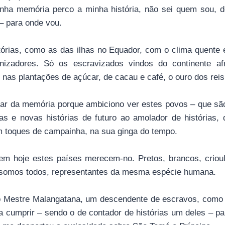
nha memória perco a minha história, não sei quem sou, 
– para onde vou.
tórias, como as das ilhas no Equador, com o clima quente 
onizadores. Só os escravizados vindos do continente af
 nas plantações de açúcar, de cacau e café, o ouro dos reis
gar da memória porque ambiciono ver estes povos – que 
as e novas histórias de futuro ao amolador de histórias,
 toques de campainha, na sua ginga do tempo.
m hoje estes países merecem-no. Pretos, brancos, crioul
 somos todos, representantes da mesma espécie humana.
o Mestre Malangatana, um descendente de escravos, como 
a cumprir – sendo o de contador de histórias um deles – pa