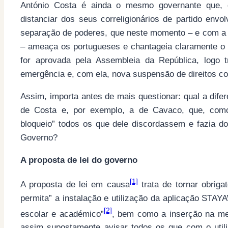
António Costa é ainda o mesmo governante que, 
distanciar dos seus correligionários de partido env
separação de poderes, que neste momento – e com a 
– ameaça os portugueses e chantageia claramente o P
for aprovada pela Assembleia da República, logo 
emergência e, com ela, nova suspensão de direitos co
Assim, importa antes de mais questionar: qual a dife
de Costa e, por exemplo, a de Cavaco, que, com
bloqueio” todos os que dele discordassem e fazia 
Governo?
A proposta de lei do governo
[1]
A proposta de lei em causa
trata de tornar obriga
permita” a instalação e utilização da aplicação STA
[2]
escolar e académico”
, bem como a inserção na mes
assim supostamente avisar todos os que com o util