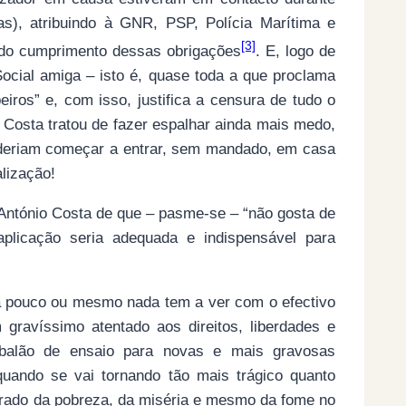
s), atribuindo à GNR, PSP, Polícia Marítima e
[3]
o do cumprimento dessas obrigações
. E, logo de
cial amiga – isto é, quase toda a que proclama
ros” e, com isso, justifica a censura de tudo o
. Costa tratou de fazer espalhar ainda mais medo,
poderiam começar a entrar, sem mandado, em casa
lização!
e António Costa de que – pasme-se – “não gosta de
 aplicação seria adequada e indispensável para
a pouco ou mesmo nada tem a ver com o efectivo
gravíssimo atentado aos direitos, liberdades e
 balão de ensaio para novas e mais gravosas
uando se vai tornando tão mais trágico quanto
erado da pobreza, da miséria e mesmo da fome no