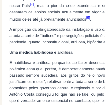
[4]
nosso País
, mas o pior da crise económica e so
cessarem os apoios sociais actualmente em vigor 
[5]
muitos deles até já previamente anunciados
.
A imposição da obrigatoriedade da instalação e uso
a toda a sorte de “bufices” e perseguições policiais é 
pandemia, quanto inconstitucional, ardilosa, hipócrita 
Uma medida habilidosa e ardilosa
É habilidosa e ardilosa porquanto, ao fazer desenc
polémica essa que, porém, é democraticamente saudá
passado sempre sucedera, aos gritos do “é o novo
justificam os meios”, relativamente a toda a série de b
cometidas pelos governos central e regionais e por d
António Costa conseguiu foi que não se fale, ou pelo
que é verdadeiramente essencial no combate, quer pr