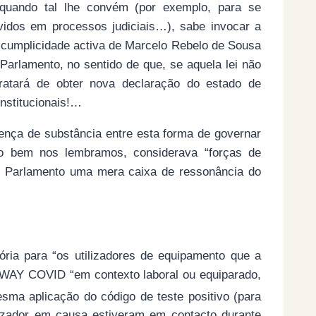
quando tal lhe convém (por exemplo, para se
olvidos em processos judiciais…), sabe invocar a
cumplicidade activa de Marcelo Rebelo de Sousa
arlamento, no sentido de que, se aquela lei não
tratará de obter nova declaração do estado de
nstitucionais!…
rença de substância entre esta forma de governar
o bem nos lembramos, considerava “forças de
do Parlamento uma mera caixa de ressonância do
tória para “os utilizadores de equipamento que a
YAWAY COVID “em contexto laboral ou equiparado,
ma aplicação do código de teste positivo (para
izador em causa estiveram em contacto durante