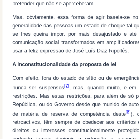
pretender que não se aperceberam.
Mas, obviamente, essa forma de agir baseia-se no 
generalidade das pessoas um estado de choque tal que
se lhes queira impor, por mais desajustado e até
comunicação social transformados em amplificadore
usar a feliz expressão de José Luís Diaz Ripollés.
A inconstitucionalidade da proposta de lei
Com efeito, fora do estado de sítio ou de emergênci
[7]
nunca ser suspensos
, mas, quando muito, e em c
restrições. Mas estas restrições, para além de só 
República, ou do Governo desde que munido de autori
[8]
de matéria de reserva de competência deste
), 
retroactivos, têm sempre de obedecer aos critérios 
direitos ou interesses constitucionalmente protegi
podendo jamais diminuir a extensão e alcance 