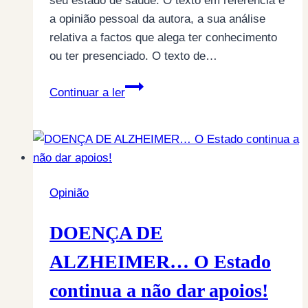
seu estado de saúde. O texto em referência é
a opinião pessoal da autora, a sua análise
relativa a factos que alega ter conhecimento
ou ter presenciado. O texto de…
Cavaco
Continuar a ler
Silva,
mito,
realidade
ou
a
Opinião
volta
da
DOENÇA DE
censura?
ALZHEIMER… O Estado
continua a não dar apoios!