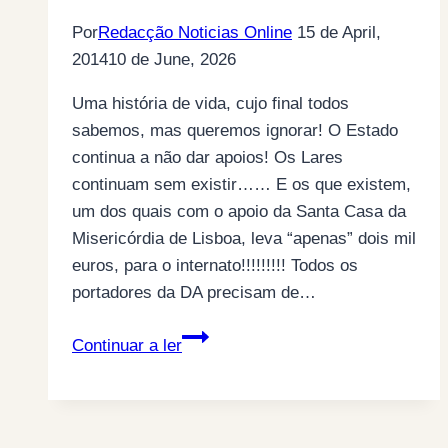
Por
Redacção Noticias Online
15 de April,
2014
10 de June, 2026
Uma história de vida, cujo final todos
sabemos, mas queremos ignorar! O Estado
continua a não dar apoios! Os Lares
continuam sem existir…… E os que existem,
um dos quais com o apoio da Santa Casa da
Misericórdia de Lisboa, leva “apenas” dois mil
euros, para o internato!!!!!!!!! Todos os
portadores da DA precisam de…
DOENÇA
Continuar a ler
DE
ALZHEIMER…
O
Estado