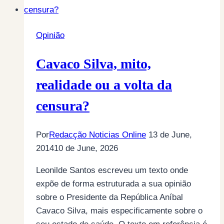
Sócrates
pela
Opinião
mão
de
Cavaco Silva, mito,
António
José
realidade ou a volta da
Seguro
censura?
(por
Jacinto
Furtado)
Por
Redacção Noticias Online
13 de June,
2014
10 de June, 2026
Leonilde Santos escreveu um texto onde
expõe de forma estruturada a sua opinião
sobre o Presidente da República Aníbal
Cavaco Silva, mais especificamente sobre o