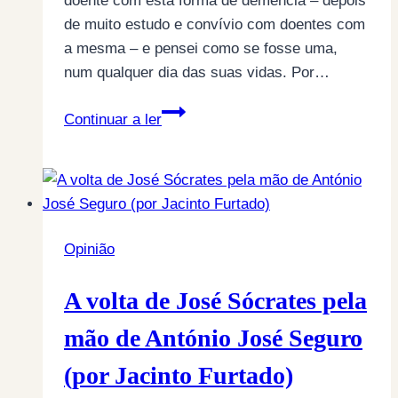
doente com esta forma de demência – depois
de muito estudo e convívio com doentes com
a mesma – e pensei como se fosse uma,
num qualquer dia das suas vidas. Por…
A
Continuar a ler
demência
de
Alzheimer
Opinião
A volta de José Sócrates pela
mão de António José Seguro
(por Jacinto Furtado)