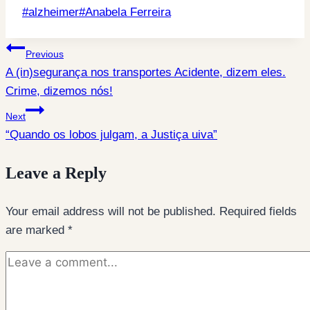
Post
#
alzheimer
#
Anabela Ferreira
Tags:
Post
Previous
A (in)segurança nos transportes Acidente, dizem eles.
navigation
Crime, dizemos nós!
Next
“Quando os lobos julgam, a Justiça uiva”
Leave a Reply
Your email address will not be published.
Required fields
are marked
*