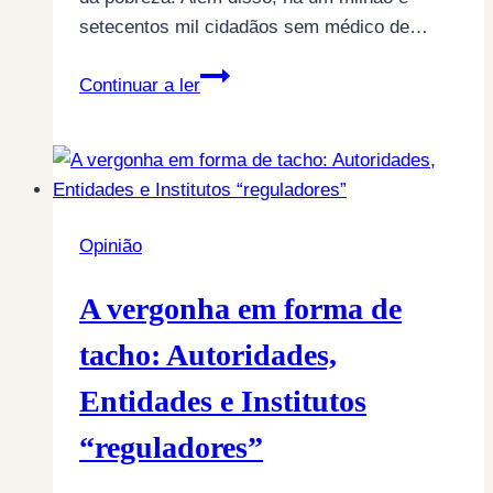
setecentos mil cidadãos sem médico de…
A
Continuar a ler
progressiva
erosão
da
Democracia
Opinião
A vergonha em forma de
tacho: Autoridades,
Entidades e Institutos
“reguladores”