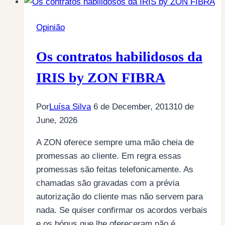
forma
de
Opinião
tacho:
Autoridades,
Os contratos habilidosos da
Entidades
e
IRIS by ZON FIBRA
Institutos
“reguladores”
Por
Luísa Silva
6 de December, 2013
10 de
June, 2026
A ZON oferece sempre uma mão cheia de
promessas ao cliente. Em regra essas
promessas são feitas telefonicamente. As
chamadas são gravadas com a prévia
autorização do cliente mas não servem para
nada. Se quiser confirmar os acordos verbais
e os bónus que lhe ofereceram não é