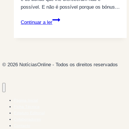
possível. E não é possível porque os bónus…
Os
Continuar a ler
contratos
habilidosos
da
IRIS
by
© 2026 NotíciasOnline - Todos os direitos reservados
ZON
FIBRA
Página Inicial
Ficha Técnica
Estatuto Editorial
Colaboradores
Contacto