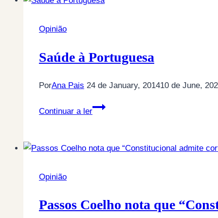
não
muito
há
melhor”.
Opinião
data
para
Saúde à Portuguesa
repor
pensões
Por
Ana Pais
24 de January, 2014
10 de June, 20
e
salários
Saúde
Continuar a ler
cortados
à
Portuguesa
Opinião
Passos Coelho nota que “Const