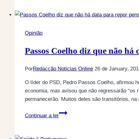
dos
nossos
dias…
La
Opinião
Palisse
disse:
Passos Coelho diz que não há d
“A
vida
Por
Redacção Noticias Online
26 de January, 20
das
pessoas
O líder do PSD, Pedro Passos Coelho, afirmou ho
não
economia, mas avisou que não regressarão “os ní
está
permanecerão. Muitos deles são transitórios, 
melhor,
Passos
mas
Continuar a ler
Coelho
o
diz
país
que
está