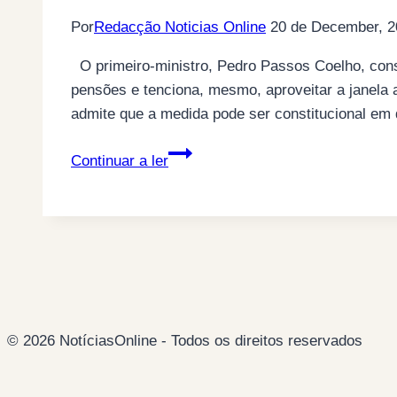
Por
Redacção Noticias Online
20 de December, 2
O primeiro-ministro, Pedro Passos Coelho, cons
pensões e tenciona, mesmo, aproveitar a janela a
admite que a medida pode ser constitucional em
Passos
Continuar a ler
Coelho
nota
que
“Constitucional
admite
corte
nas
© 2026 NotíciasOnline - Todos os direitos reservados
pensões”