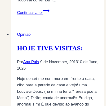
Tudo vai correr bem,…
Religião
Continuar a ler
do
Futuro,
com
Opinião
2000
Anos
HOJE TIVE VISITAS:
Por
Ana Pais
9 de November, 2013
10 de June,
2026
Hoje sentei-me num muro em frente a casa,
olho para a parede da casa e vejo! uma
Louva-a-Deus. (na minha terra “Teresa põe a
Mesa”) Dirão; «nada de anormal!» Eu digo,
anormal sim! É que devido ao avanço do