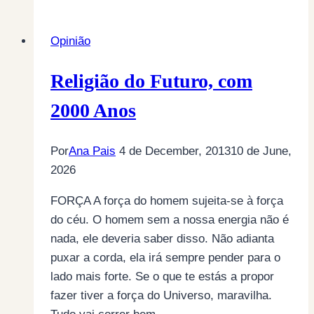
segundo
os
Opinião
Gato
Fedorento
Religião do Futuro, com
2000 Anos
Por
Ana Pais
4 de December, 2013
10 de June,
2026
FORÇA A força do homem sujeita-se à força
do céu. O homem sem a nossa energia não é
nada, ele deveria saber disso. Não adianta
puxar a corda, ela irá sempre pender para o
lado mais forte. Se o que te estás a propor
fazer tiver a força do Universo, maravilha.