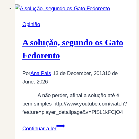
Portuguesa
Opinião
A solução, segundo os Gato
Fedorento
Por
Ana Pais
13 de December, 2013
10 de
June, 2026
A não perder, afinal a solução até é
bem simples http://www.youtube.com/watch?
feature=player_detailpage&v=PlSL1kFCjO4
A
Continuar a ler
solução,