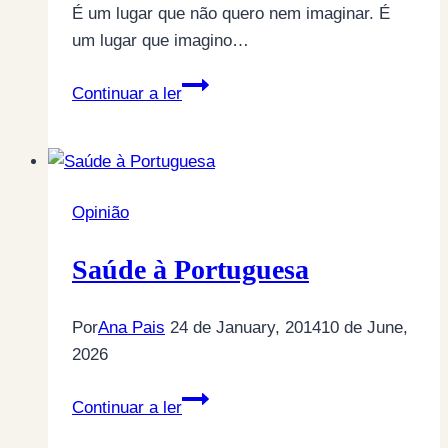
É um lugar que não quero nem imaginar. É
um lugar que imagino…
Carta
Continuar a ler
Aberta
de
um
Pai
Opinião
ao
Dux
Saúde à Portuguesa
que
alega
amnésia
Por
Ana Pais
24 de January, 2014
10 de June,
selectiva
2026
Saúde
Continuar a ler
à