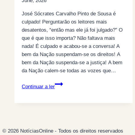
June, 2026
José Sócrates Carvalho Pinto de Sousa é
culpado! Perguntarão os leitores mais
desatentos, “então mas ele já foi julgado?” O
que é que isso importa? Não faltava mais
nada! É culpado e acabou-se a conversa! A
bem da Nação suspendam-se os direitos! A
bem da Nação suspenda-se a justiça! A bem
da Nação calem-se todas as vozes que…
José
Continuar a ler
Sócrates…
O
culpado!
(por
Jacinto
© 2026 NotíciasOnline - Todos os direitos reservados
Furtado)