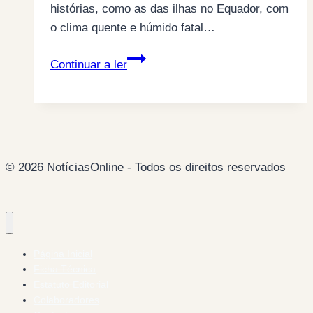
histórias, como as das ilhas no Equador, com
o clima quente e húmido fatal…
Sobre
Continuar a ler
a
linha
do
Equador,
São
© 2026 NotíciasOnline - Todos os direitos reservados
Tomé
e
Príncipe,
o
país
Página Inicial
não
Ficha Técnica
tão
Estatuto Editorial
Colaboradores
leve