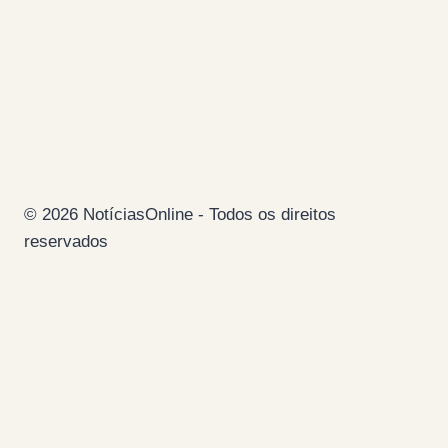
parte
da
Faixa
de
Gaza
© 2026 NotíciasOnline - Todos os direitos
reservados
Página Inicial
Ficha Técnica
Estatuto Editorial
Colaboradores
Contacto