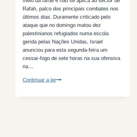
meio da tarde e não se aplica ao sector de
Rafah, palco dos principais combates nos
últimos dias. Duramente criticado pelo
ataque que no domingo matou dez
palestinianos refugiados numa escola
gerida pelas Nações Unidas, Israel
anunciou para esta segunda-feira um
cessar-fogo de sete horas na sua ofensiva
na…
Israel
Continuar a ler
declara
cessar-
fogo
temporário
na
maior