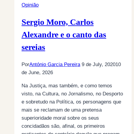
Opinião
que
um
Sergio Moro, Carlos
processo-
crime
Alexandre e o canto das
não
sereias
deve
ser!
Por
António Garcia Pereira
9 de July, 2020
10
de June, 2026
Na Justiça, mas também, e como temos
visto, na Cultura, no Jornalismo, no Desporto
e sobretudo na Política, os personagens que
mais se reclamam de uma pretensa
superioridade moral sobre os seus
concidadãos são, afinal, os primeiros