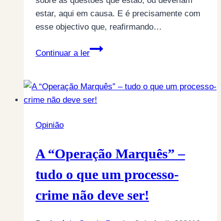
sobre as questões que estão, ou deveriam
estar, aqui em causa. E é precisamente com
esse objectivo que, reafirmando…
“Operação
Continuar a ler
Marquês”
–
De
quem
é
Opinião
a
culpa
A “Operação Marquês” –
afinal?
tudo o que um processo-
crime não deve ser!