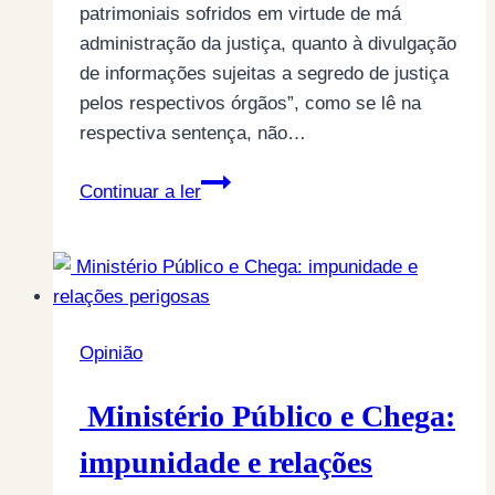
patrimoniais sofridos em virtude de má
administração da justiça, quanto à divulgação
de informações sujeitas a segredo de justiça
pelos respectivos órgãos”, como se lê na
respectiva sentença, não…
A
Continuar a ler
condenação
do
Estado
português:
uma
Opinião
caixa
de
Ministério Público e Chega:
Pandora!
impunidade e relações