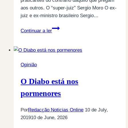
praticantes do contrário daquilo que pregam
aos outros. O “super-juiz” Sergio Moro O ex-
juiz e ex-ministro brasileiro Sergio…
Sergio
Continuar a ler
Moro,
Carlos
Alexandre
e
Opinião
o
canto
O Diabo está nos
das
sereias
pormenores
Por
Redacção Noticias Online
10 de July,
2019
10 de June, 2026