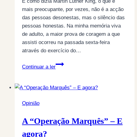
E como dizia Martin Luther King, o que é
mais preocupante, por vezes, não é a acção
das pessoas desonestas, mas o silêncio das
pessoas honestas. Na minha memória viva
de adulto, a maior prova de coragem a que
assisti ocorreu na passada sexta-feira
através do exercício do…
Vamos
Continuar a ler
deixar
o
Juiz
Ivo
Opinião
Rosa
sozinho?
A “Operação Marquês” – E
agora?