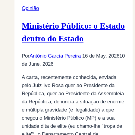
impunidade
Opinião
e
relações
Ministério Público: o Estado
perigosas
dentro do Estado
Por
António Garcia Pereira
16 de May, 2026
10
de June, 2026
A carta, recentemente conhecida, enviada
pelo Juiz Ivo Rosa quer ao Presidente da
República, quer ao Presidente da Assembleia
da República, denuncia a situação de enorme
e múltipla gravidade (e ilegalidade) a que
chegou o Ministério Público (MP) e a sua
unidade dita de elite (eu chamo-lhe “tropa de
elite”), o Departamento Central de