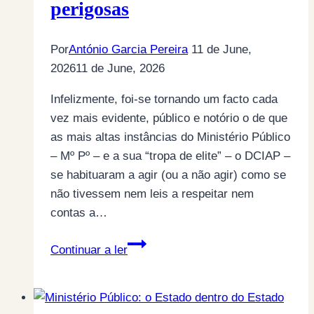
perigosas
Por
António Garcia Pereira
11 de June,
2026
11 de June, 2026
Infelizmente, foi-se tornando um facto cada
vez mais evidente, público e notório o de que
as mais altas instâncias do Ministério Público
– Mº Pº – e a sua “tropa de elite” – o DCIAP –
se habituaram a agir (ou a não agir) como se
não tivessem nem leis a respeitar nem
contas a…
Ministério
Continuar a ler
Público
e
Chega: