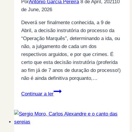
Por
António Garcia Pereira
8 de April, 2021
10
de June, 2026
Deverá ser finalmente conhecida, a 9 de
Abril, a decisão instrutória do processo da
“Operação Marquês”, determinando a ida, ou
não, a julgamento de cada um dos
respectivos arguidos, e por que crimes. É
certo que esta decisão instrutória (proferida
ao fim já de 7 anos de duração do processo!)
não é ainda definitiva porquanto,…
A
Continuar a ler
“Operação
Marquês”
–
tudo
o