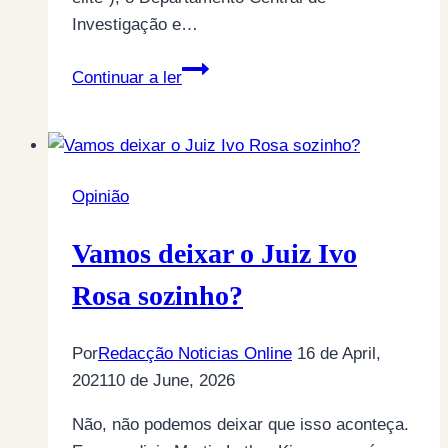
Investigação e…
Ministério
Continuar a ler
Público:
o
Estado
dentro
Opinião
do
Estado
Vamos deixar o Juiz Ivo
Rosa sozinho?
Por
Redacção Noticias Online
16 de April,
2021
10 de June, 2026
Não, não podemos deixar que isso aconteça.