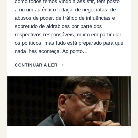
como todos temos vindo a assistir, têm posto
a nu um autêntico lodaçal de negociatas, de
abusos de poder, de tráfico de influências e
sobretudo de aldrabices por parte dos
respectivos responsáveis, muito em particular
os políticos, mas tudo está preparado para que
nada lhes aconteça. Ao ponto…
O
CONTINUAR A LER
CASO
BOAVENTURA
SOUSA
SANTOS:
ESTE
É
O
PAÍS
QUE
TEMOS,
MAS