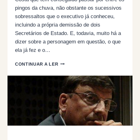
pingos da chuva, não obstante os sucessivos
sobressaltos que o executivo já conheceu,
incluindo a própria demissão de dois
Secretários de Estado. E, todavia, muito há a
dizer sobre a personagem em questão, o que
ela já fez e o…
COSTA
CONTINUAR A LER
E
SILVA
E
A
VENDA
DA PARTEX: UMA
QUESTÃO
POLÍTICA
OU
UM
CASO