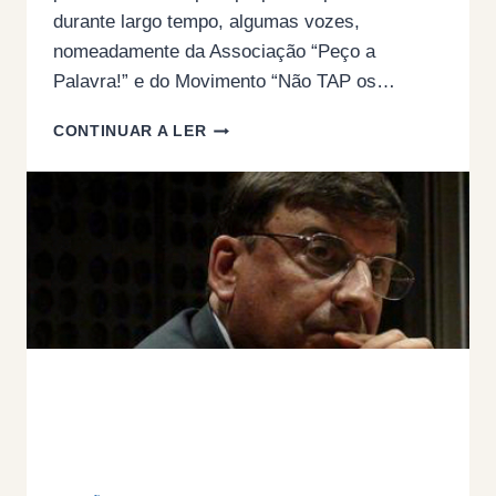
durante largo tempo, algumas vozes,
nomeadamente da Associação “Peço a
Palavra!” e do Movimento “Não TAP os…
AS
CONTINUAR A LER
NEGOCIATAS
DA
PRIVATIZAÇÃO
DA
TAP
–
AFINAL,
QUEM
TINHA
RAZÃO?