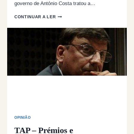
governo de António Costa tratou a…
TAP:
CONTINUAR A LER
TÃO
LADRÃO
É
O
QUE
VAI
À
HORTA…
OPINIÃO
TAP – Prémios e