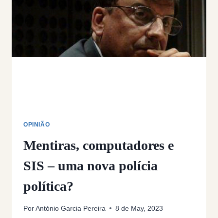
LABORAL
PORTUGUESA
OUSARÁ
CONDENAR
GIGANTES
COMO
A
UBER?
OPINIÃO
Mentiras, computadores e
SIS – uma nova polícia
política?
Por
António Garcia Pereira
8 de May, 2023