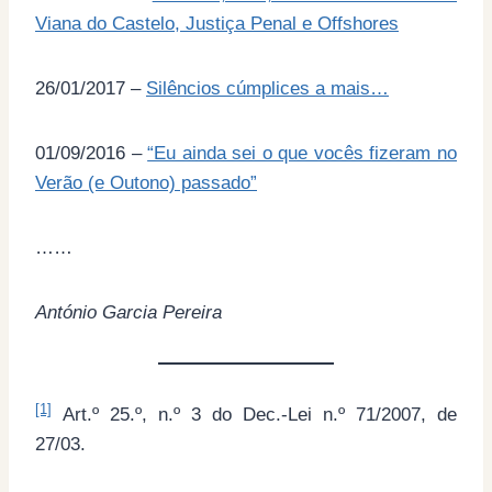
Viana do Castelo, Justiça Penal e Offshores
26/01/2017 –
Silêncios cúmplices a mais…
01/09/2016 –
“Eu ainda sei o que vocês fizeram no
Verão (e Outono) passado”
……
António Garcia Pereira
[1]
Art.º 25.º, n.º 3 do Dec.-Lei n.º 71/2007, de
27/03.