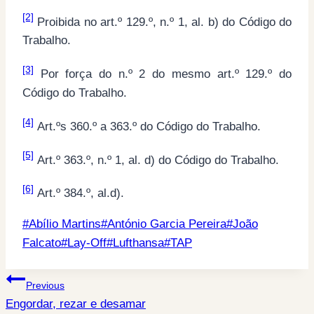
[2]
Proibida no art.º 129.º, n.º 1, al. b) do Código do
Trabalho.
[3]
Por força do n.º 2 do mesmo art.º 129.º do
Código do Trabalho.
[4]
Art.ºs 360.º a 363.º do Código do Trabalho.
[5]
Art.º 363.º, n.º 1, al. d) do Código do Trabalho.
[6]
Art.º 384.º, al.d).
Post
#
Abílio Martins
#
António Garcia Pereira
#
João
Tags:
Falcato
#
Lay-Off
#
Lufthansa
#
TAP
Post
Previous
Engordar, rezar e desamar
navigation