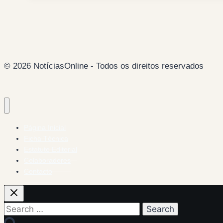
Tsipras
© 2026 NotíciasOnline - Todos os direitos reservados
Página Inicial
Ficha Técnica
Estatuto Editorial
Colaboradores
Contacto
Search
for: