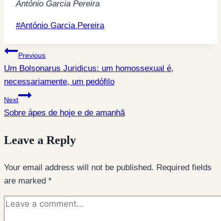
António Garcia Pereira
Post
#
António Garcia Pereira
Tags:
Post
Previous
Um Bolsonarus Juridicus: um homossexual é,
navigation
necessariamente, um pedófilo
Next
Sobre ápes de hoje e de amanhã
Leave a Reply
Your email address will not be published.
Required fields
are marked
*