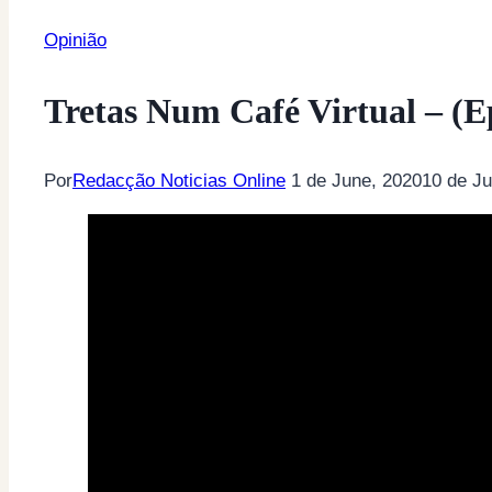
Opinião
Tretas Num Café Virtual – (E
Por
Redacção Noticias Online
1 de June, 2020
10 de Ju