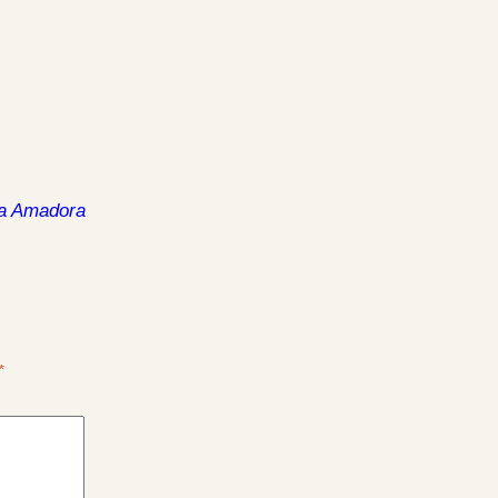
 da Amadora
*