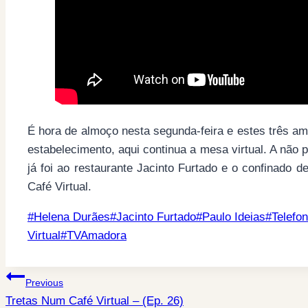
É hora de almoço nesta segunda-feira e estes três 
estabelecimento, aqui continua a mesa virtual. A não
já foi ao restaurante Jacinto Furtado e o confinado 
Café Virtual.
Post
#
Helena Durães
#
Jacinto Furtado
#
Paulo Ideias
#
Telefo
Tags:
Virtual
#
TVAmadora
Post
Previous
Tretas Num Café Virtual – (Ep. 26)