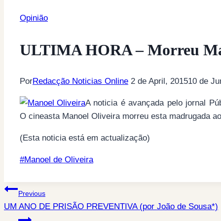
Opinião
ULTIMA HORA – Morreu Mano
Por
Redacção Noticias Online
2 de April, 2015
10 de Ju
A noticia é avançada pelo jornal P
O cineasta Manoel Oliveira morreu esta madrugada ao
(Esta noticia está em actualização)
Post
#
Manoel de Oliveira
Tags:
Post
Previous
UM ANO DE PRISÃO PREVENTIVA (por João de Sousa*)
navigation