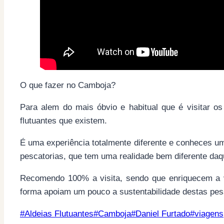
O que fazer no Camboja?
Para alem do mais óbvio e habitual que é visitar o
flutuantes que existem.
É uma experiência totalmente diferente e conheces u
pescatorias, que tem uma realidade bem diferente daq
Recomendo 100% a visita, sendo que enriquecem a
forma apoiam um pouco a sustentabilidade destas pes
Post
#
Aldeias Flutuantes
#
Camboja
#
Daniel Furtado
#
viagens