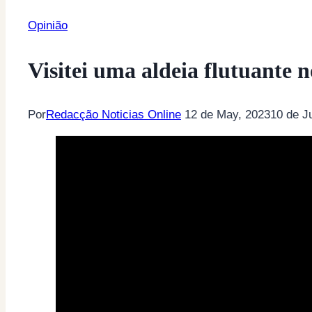
Opinião
Visitei uma aldeia flutuante
Por
Redacção Noticias Online
12 de May, 2023
10 de J