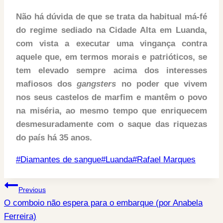
Não há dúvida de que se trata da habitual má-fé
do regime sediado na Cidade Alta em Luanda,
com vista a executar uma vingança contra
aquele que, em termos morais e patrióticos, se
tem elevado sempre acima dos interesses
mafiosos dos
gangsters
no poder que vivem
nos seus castelos de marfim e mantêm o povo
na miséria, ao mesmo tempo que enriquecem
desmesuradamente com o saque das riquezas
do país há 35 anos.
Post
#
Diamantes de sangue
#
Luanda
#
Rafael Marques
Tags:
Post
Previous
O comboio não espera para o embarque (por Anabela
navigation
Ferreira)