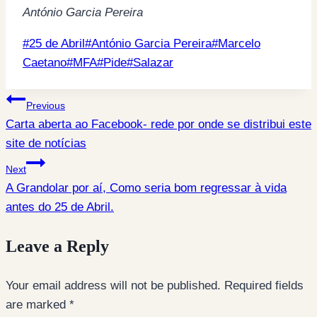
António Garcia Pereira
Post
#
25 de Abril
#
António Garcia Pereira
#
Marcelo
Tags:
Caetano
#
MFA
#
Pide
#
Salazar
Post
Previous
Carta aberta ao Facebook- rede por onde se distribui este
navigation
site de notícias
Next
A Grandolar por aí, Como seria bom regressar à vida
antes do 25 de Abril.
Leave a Reply
Your email address will not be published.
Required fields
are marked
*