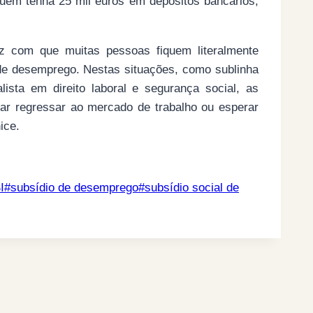
quem tenha 25 mil euros em depósitos bancários,
faz com que muitas pessoas fiquem literalmente
 de desemprego. Nestas situações, como sublinha
sta em direito laboral e segurança social, as
ntar regressar ao mercado de trabalho ou esperar
ice.
I
#
subsídio de desemprego
#
subsídio social de