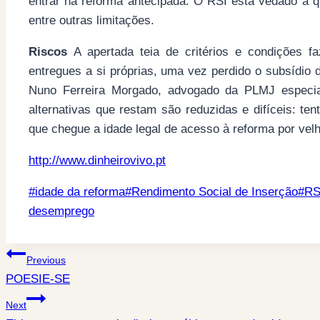
entrar na reforma antecipada. O RSI está vedado a 
entre outras limitações.
Riscos
A apertada teia de critérios e condições 
entregues a si próprias, uma vez perdido o subsídio
Nuno Ferreira Morgado, advogado da PLMJ especiali
alternativas que restam são reduzidas e difíceis: te
que chegue a idade legal de acesso à reforma por velh
http://www.dinheirovivo.pt
Post
#
idade da reforma
#
Rendimento Social de Inserção
#
RS
Tags:
desemprego
Post
Previous
POESIE-SE
navigation
Next