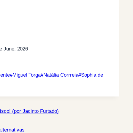
e June, 2026
cente
#
Miguel Torga
#
Natália Corrreia
#
Sophia de
sco! (por Jacinto Furtado)
lternativas