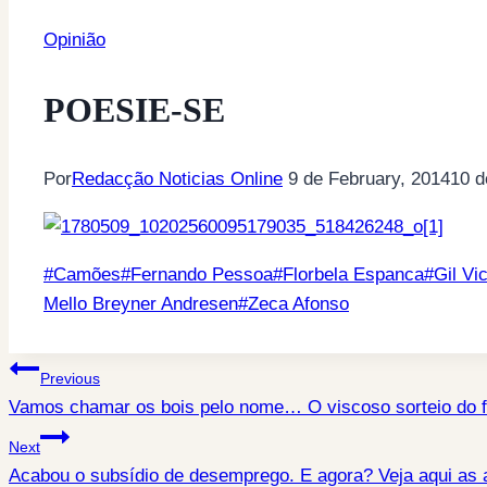
Opinião
POESIE-SE
Por
Redacção Noticias Online
9 de February, 2014
10 d
Post
#
Camões
#
Fernando Pessoa
#
Florbela Espanca
#
Gil Vi
Tags:
Mello Breyner Andresen
#
Zeca Afonso
Post
Previous
Vamos chamar os bois pelo nome… O viscoso sorteio do fi
navigation
Next
Acabou o subsídio de desemprego. E agora? Veja aqui as a