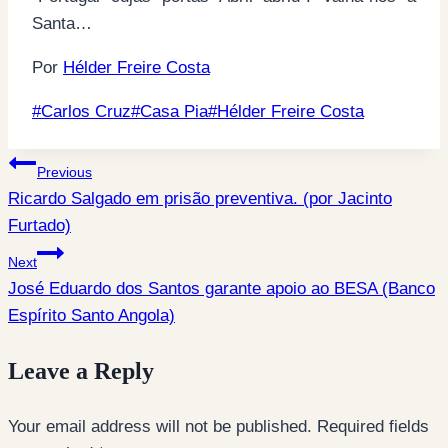
Santa…
Por
Hélder Freire Costa
Post
#
Carlos Cruz
#
Casa Pia
#
Hélder Freire Costa
Tags:
Post
Previous
Ricardo Salgado em prisão preventiva. (por Jacinto
navigation
Furtado)
Next
José Eduardo dos Santos garante apoio ao BESA (Banco
Espírito Santo Angola)
Leave a Reply
Your email address will not be published.
Required fields