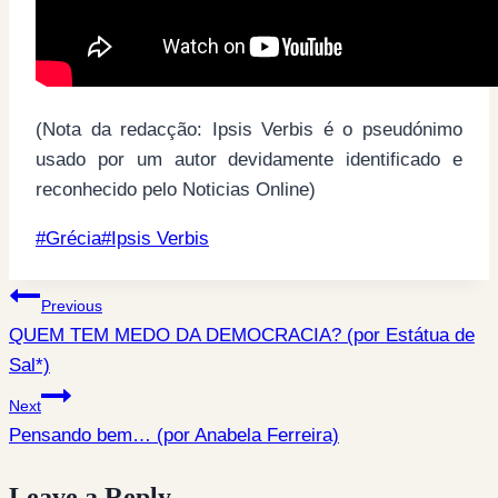
(Nota da redacção: Ipsis Verbis é o pseudónimo
usado por um autor devidamente identificado e
reconhecido pelo Noticias Online)
Post
#
Grécia
#
Ipsis Verbis
Tags:
Post
Previous
QUEM TEM MEDO DA DEMOCRACIA? (por Estátua de
navigation
Sal*)
Next
Pensando bem… (por Anabela Ferreira)
Leave a Reply