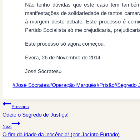
Não tenho dúvidas que este caso tem também 
manifestações de solidariedade de tantos camar
à margem deste debate. Este processo é comi
Partido Socialista só me prejudicaria, prejudicar
Este processo só agora começou.
Évora, 26 de Novembro de 2014
José Sócrates»
Post
#
José Sócrates
#
Operação Marquês
#
Prisão
#
Segredo J
Tags:
Post
Previous
Odeio o Segredo de Justiça!
navigation
Next
O fim da idade da inocência! (por Jacinto Furtado)